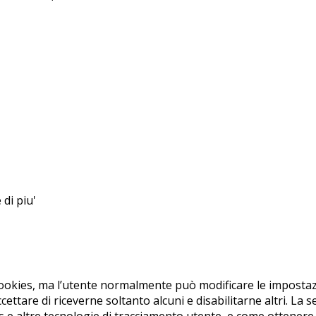
di piu'
okies, ma l’utente normalmente può modificare le impostazio
ccettare di riceverne soltanto alcuni e disabilitarne altri. La
 e altre tecnologie di tracciamento utente, e come ottenere 