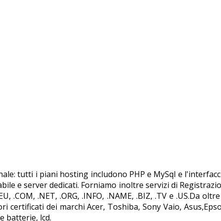
nale: tutti i piani hosting includono PHP e MySql e l'interfa
nabile e server dedicati. Forniamo inoltre servizi di Registr
.EU, .COM, .NET, .ORG, .INFO, .NAME, .BIZ, .TV e .US.Da oltr
ori certificati dei marchi Acer, Toshiba, Sony Vaio, Asus,Eps
batterie, lcd.