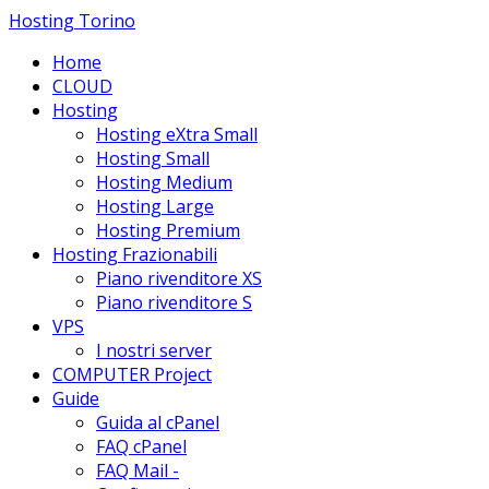
Hosting Torino
Home
CLOUD
Hosting
Hosting eXtra Small
Hosting Small
Hosting Medium
Hosting Large
Hosting Premium
Hosting Frazionabili
Piano rivenditore XS
Piano rivenditore S
VPS
I nostri server
COMPUTER Project
Guide
Guida al cPanel
FAQ cPanel
FAQ Mail -