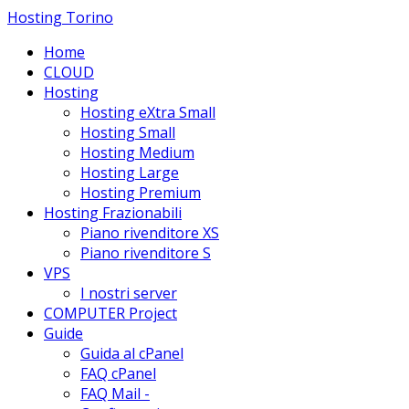
Hosting Torino
Home
CLOUD
Hosting
Hosting eXtra Small
Hosting Small
Hosting Medium
Hosting Large
Hosting Premium
Hosting Frazionabili
Piano rivenditore XS
Piano rivenditore S
VPS
I nostri server
COMPUTER Project
Guide
Guida al cPanel
FAQ cPanel
FAQ Mail -