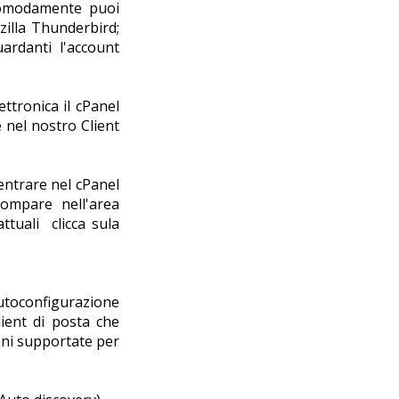
 comodamente puoi
zilla Thunderbird;
ardanti l'account
ttronica il cPanel
e nel nostro Client
entrare nel cPanel
compare nell'area
ttuali clicca sula
utoconfigurazione
lient di posta che
oni supportate per