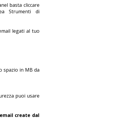
nel basta cliccare
area Strumenti di
mail legati al tuo
lo spazio in MB da
curezza puoi usare
 email create dal