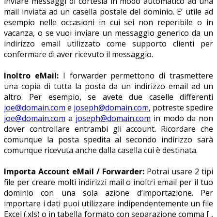
inviare messaggi di cortesia in modo automatico ad una
mail inviata ad un casella postale del dominio. E’ utile ad
esempio nelle occasioni in cui sei non reperibile o in
vacanza, o se vuoi inviare un messaggio generico da un
indirizzo email utilizzato come supporto clienti per
confermare di aver ricevuto il messaggio.
Inoltro eMail:
I forwarder permettono di trasmettere
una copia di tutta la posta da un indirizzo email ad un
altro. Per esempio, se avete due caselle differenti
joe@domain.com
e
joseph@domain.com
, potreste spedire
joe@domain.com
a
joseph@domain.com
in modo da non
dover controllare entrambi gli account. Ricordare che
comunque la posta spedita al secondo indirizzo sarà
comunque ricevuta anche dalla casella cui è destinata.
Importa Account eMail / Forwarder:
Potrai usare 2 tipi
file per creare molti indirizzi mail o inoltri email per il tuo
dominio con una sola azione d’importazione. Per
importare i dati puoi utilizzare indipendentemente un file
Excel (.xls) o in tabella formato con separazione comma [ ,