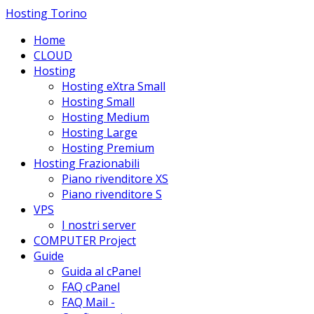
Hosting Torino
Home
CLOUD
Hosting
Hosting eXtra Small
Hosting Small
Hosting Medium
Hosting Large
Hosting Premium
Hosting Frazionabili
Piano rivenditore XS
Piano rivenditore S
VPS
I nostri server
COMPUTER Project
Guide
Guida al cPanel
FAQ cPanel
FAQ Mail -