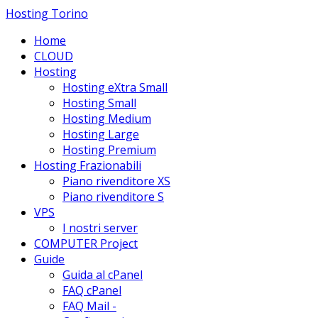
Hosting Torino
Home
CLOUD
Hosting
Hosting eXtra Small
Hosting Small
Hosting Medium
Hosting Large
Hosting Premium
Hosting Frazionabili
Piano rivenditore XS
Piano rivenditore S
VPS
I nostri server
COMPUTER Project
Guide
Guida al cPanel
FAQ cPanel
FAQ Mail -