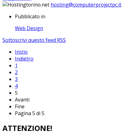
hosting@computerprojectpc.it
Pubblicato in
Web Design
Sottoscrivi questo feed RSS
Inizio
Indietro
1
2
3
4
5
Avanti
Fine
Pagina 5 di 5
ATTENZIONE!