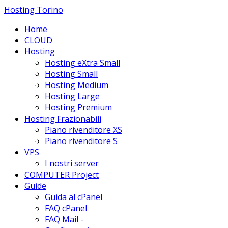
Hosting Torino
Home
CLOUD
Hosting
Hosting eXtra Small
Hosting Small
Hosting Medium
Hosting Large
Hosting Premium
Hosting Frazionabili
Piano rivenditore XS
Piano rivenditore S
VPS
I nostri server
COMPUTER Project
Guide
Guida al cPanel
FAQ cPanel
FAQ Mail -