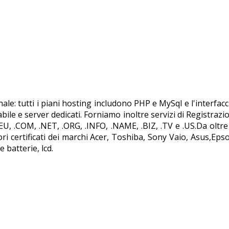
nale: tutti i piani hosting includono PHP e MySql e l'interfa
nabile e server dedicati. Forniamo inoltre servizi di Registr
.EU, .COM, .NET, .ORG, .INFO, .NAME, .BIZ, .TV e .US.Da oltr
ori certificati dei marchi Acer, Toshiba, Sony Vaio, Asus,Eps
batterie, lcd.