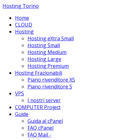
Hosting Torino
Home
CLOUD
Hosting
Hosting eXtra Small
Hosting Small
Hosting Medium
Hosting Large
Hosting Premium
Hosting Frazionabili
Piano rivenditore XS
Piano rivenditore S
VPS
I nostri server
COMPUTER Project
Guide
Guida al cPanel
FAQ cPanel
FAQ Mail -