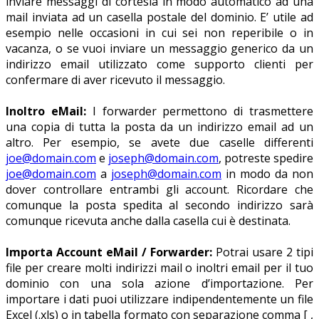
inviare messaggi di cortesia in modo automatico ad una
mail inviata ad un casella postale del dominio. E’ utile ad
esempio nelle occasioni in cui sei non reperibile o in
vacanza, o se vuoi inviare un messaggio generico da un
indirizzo email utilizzato come supporto clienti per
confermare di aver ricevuto il messaggio.
Inoltro eMail:
I forwarder permettono di trasmettere
una copia di tutta la posta da un indirizzo email ad un
altro. Per esempio, se avete due caselle differenti
joe@domain.com
e
joseph@domain.com
, potreste spedire
joe@domain.com
a
joseph@domain.com
in modo da non
dover controllare entrambi gli account. Ricordare che
comunque la posta spedita al secondo indirizzo sarà
comunque ricevuta anche dalla casella cui è destinata.
Importa Account eMail / Forwarder:
Potrai usare 2 tipi
file per creare molti indirizzi mail o inoltri email per il tuo
dominio con una sola azione d’importazione. Per
importare i dati puoi utilizzare indipendentemente un file
Excel (.xls) o in tabella formato con separazione comma [ ,