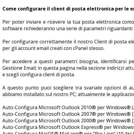
Come configurare il client di posta elettronica per le 
Per poter inviare e ricevere la tua posta elettronica com
software richiederanno una serie di parametri riguardanti
Per configurare correttamente il nostro Client di posta elet
per gli account email creati con cPanel stesso.
Per accedere a questi parametri bisogna, identificarsi pe
Gestione Email; in questa pagina nella sezione indirizzi att
e scegli configura client di posta.
A questo punto puoi scegliere tra svariate opzioni di au
abbiamo installato sul nostro PC; attualmente le applicaz
Auto-Configura Microsoft Outlook 2010® per Windows® (A
Auto-Configura Microsoft Outlook 2007® per Windows® [
Auto-Configura Microsoft Outlook 2000® per Windows® [
Auto-Configura Microsoft Outlook Express® per Windows
Auto-Configura MacOS® Mail.app® per “Pre Lion” (10.4+)