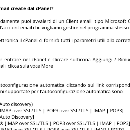
email create dal cPanel?
odamente puoi avvalerti di un Client email tipo Microsoft 
 l'account email che vogliamo gestire nel programma stesso.
tronica il cPanel ci fornirà tutti i parametri utili alla corr
r entrare nel cPanel e cliccare sull'icona Aggiungi / Rimu
uali clicca sula voce More
toconfigurazione automatica cliccando sul link corrispond
ioni supportate per l'autoconfigurazione automatica sono:
uto discovery)
IMAP over SSL/TLS | POP3 over SSL/TLS | IMAP | POP3]
Auto Discovery]
® [IMAP over SSL/TLS | POP3 over SSL/TLS | IMAP | POP3]
 [IMAP over SSL/TLS | POP3 over SSL/TLS | IMAP | POP3]