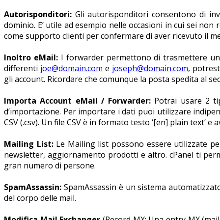
Autorisponditori:
Gli autorisponditori consentono di inv
dominio. E’ utile ad esempio nelle occasioni in cui sei non 
come supporto clienti per confermare di aver ricevuto il m
Inoltro eMail:
I forwarder permettono di trasmettere una 
differenti
joe@domain.com
e
joseph@domain.com
, potres
gli account. Ricordare che comunque la posta spedita al sec
Importa Account eMail / Forwarder:
Potrai usare 2 tip
d’importazione. Per importare i dati puoi utilizzare indipe
CSV (.csv). Un file CSV è in formato testo ‘[en] plain text’ e 
Mailing List:
Le Mailing list possono essere utilizzate p
newsletter, aggiornamento prodotti e altro. cPanel ti perm
gran numero di persone.
SpamAssassin:
SpamAssassin è un sistema automatizzato di
del corpo delle mail.
Modifica Mail Exchanger
(Record MX: Una entry MX (mail 