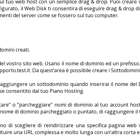
l tuo web host con un semplice drag & drop. Puoi creare un
gurato, il Web Disk ti consentira di eseguire drag & drop d
umenti del server come se fossero sul tuo computer.
domini creati.
el vostro sito web. Usano il nome di dominio ed un prefisso.
orto.test.it. Da quest’area è possibile creare i Sottodomini 
aggiungere un sottodominio quando inserirai il nome del 
 se consentito dal tuo Piano Hosting.
tare” o “parcheggiare” nomi di dominio al tuo account hosti
l nome di dominio parcheggiato o puntato, di raggiungere il 
no di scegliere di reindirizzare una specifica pagina web
tituire una URL complessa e molto lunga con un’altra corta e