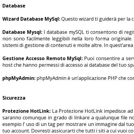
Database
Wizard Database MySql:
Questo wizard ti guiderà per la c
Database Mysql:
I database mySQL ti consentono di regis
non sono facilmente leggibili nella loro forma originale
sistemi di gestione di contenuti e molte altre. In quest’are
Gestione Accesso Remoto MySql:
Puoi consentire a serv
host che hanno permessi di accesso ai database del tuo spaz
phpMyAdmin:
phpMyAdmin è un’applicazione PHP che cons
Sicurezza
Protezione HotLink:
La Protezione HotLink impedisce ad altri
saranno comunque in grado di linkare a qualunque file non
esempio l’ uso di un tag per mostrare un immagine dal tuo sit
tuo account. Dovresti assicurarti che tutti i siti a cui vuoi c