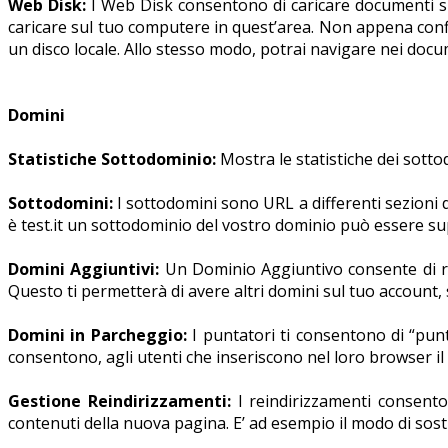
Web Disk:
I Web Disk consentono di caricare documenti su
caricare sul tuo computere in quest’area. Non appena confi
un disco locale. Allo stesso modo, potrai navigare nei doc
Domini
Statistiche Sottodominio:
Mostra le statistiche dei sotto
Sottodomini:
I sottodomini sono URL a differenti sezioni d
è test.it un sottodominio del vostro dominio può essere supp
Domini Aggiuntivi:
Un Dominio Aggiuntivo consente di r
Questo ti permetterà di avere altri domini sul tuo account,
Domini in Parcheggio:
I puntatori ti consentono di “pun
consentono, agli utenti che inseriscono nel loro browser i
Gestione Reindirizzamenti:
I reindirizzamenti consento
contenuti della nuova pagina. E’ ad esempio il modo di sos