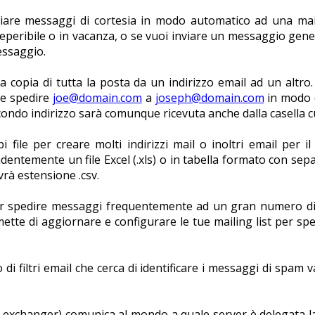
iare messaggi di cortesia in modo automatico ad una mail
reperibile o in vacanza, o se vuoi inviare un messaggio gener
essaggio.
copia di tutta la posta da un indirizzo email ad un altro.
te spedire
joe@domain.com
a
joseph@domain.com
in modo 
ondo indirizzo sarà comunque ricevuta anche dalla casella cu
i file per creare molti indirizzi mail o inoltri email per
ndentemente un file Excel (.xls) o in tabella formato con sep
avrà estensione .csv.
er spedire messaggi frequentemente ad un gran numero di 
ette di aggiornare e configurare le tue mailing list per sp
 filtri email che cerca di identificare i messaggi di spam v
exchanger) comunica al mondo a quale server è delegata la 