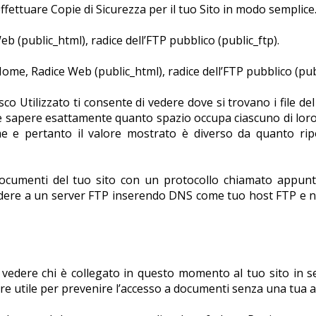
fettuare Copie di Sicurezza per il tuo Sito in modo semplice
eb (public_html), radice dell’FTP pubblico (public_ftp).
ome, Radice Web (public_html), radice dell’FTP pubblico (publ
o Utilizzato ti consente di vedere dove si trovano i file de
o e sapere esattamente quanto spazio occupa ciascuno di loro.
ome e pertanto il valore mostrato è diverso da quanto rip
documenti del tuo sito con un protocollo chiamato appun
cedere a un server FTP inserendo DNS come tuo host FTP e 
vedere chi è collegato in questo momento al tuo sito in s
 utile per prevenire l’accesso a documenti senza una tua a