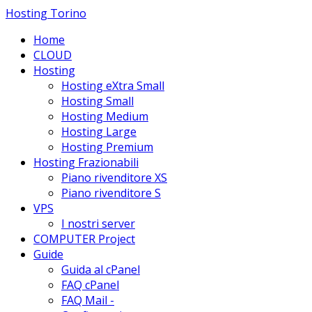
Hosting Torino
Home
CLOUD
Hosting
Hosting eXtra Small
Hosting Small
Hosting Medium
Hosting Large
Hosting Premium
Hosting Frazionabili
Piano rivenditore XS
Piano rivenditore S
VPS
I nostri server
COMPUTER Project
Guide
Guida al cPanel
FAQ cPanel
FAQ Mail -