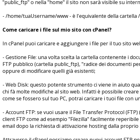
"public_ftp" o nella "home" il sito non sarà visibile su intern
- /home/tuaUsername/www - è l'equivalente della cartell
Come caricare i file sul mio sito con cPanel?
In cPanel puoi caricare e aggiungere i file per il tuo sito 
- Gestione File: una volta scelta la cartella contenente i doc
FTP pubblico (cartella public_ftp), "radice dei documenti per
oppure di modificare quelli già esistenti;
- Web Disk: questo potente strumento ci viene in aiuto qu
chi fà molte modifiche al sito web. Infatti è possibile creare
come se fossero sul tuo PC, potrai caricare i tuoi file con
- Account FTP: se vuoi usare il File Transfer Protocol (FTP) (
client FTP come ad esempio "Filezilla" facilmente reperibil
email dopo la richiesta di attivazione hosting dalla propri
Attraverso il cPanel possiamo creare nuovi account FTP nell