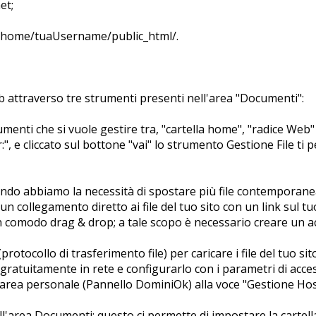
et;
a /home/tuaUsername/public_html/.
web attraverso tre strumenti presenti nell'area "Documenti":
umenti che si vuole gestire tra, "cartella home", "radice Web" (
:", e cliccato sul bottone "vai" lo strumento Gestione File ti p
ando abbiamo la necessità di spostare più file contemporan
 un collegamento diretto ai file del tuo sito con un link sul tu
 un comodo drag & drop; a tale scopo è necessario creare un 
protocollo di trasferimento file) per caricare i file del tuo si
e gratuitamente in rete e configurarlo con i parametri di ac
o area personale (Pannello DominiOk) alla voce "Gestione Hos
'area Documenti; questo ci permette di impostare la cartella