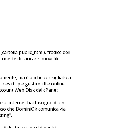
cartella public_html), "radice dell'
ermette di caricare nuovi file
eamente, ma è anche consigliato a
o desktop e gestire i file online
account Web Disk dal cPanel;
to su internet hai bisogno di un
cesso che DominiOk comunica via
ting".
 di destinazione dei nostri