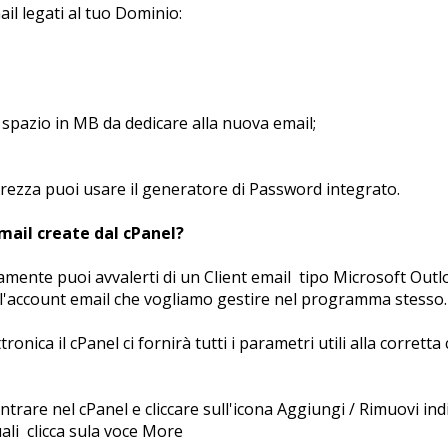
ail legati al tuo Dominio:
o spazio in MB da dedicare alla nuova email;
urezza puoi usare il generatore di Password integrato.
email create dal cPanel?
amente puoi avvalerti di un Client email tipo Microsoft Outl
 l'account email che vogliamo gestire nel programma stesso.
onica il cPanel ci fornirà tutti i parametri utili alla corrett
ntrare nel cPanel e cliccare sull'icona Aggiungi / Rimuovi ind
uali clicca sula voce More