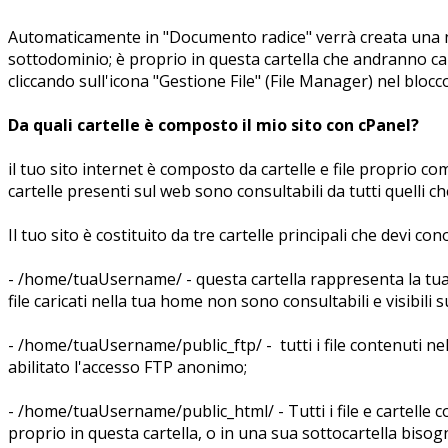
Automaticamente in "Documento radice" verrà creata una nuo
sottodominio; è proprio in questa cartella che andranno caric
cliccando sull'icona "Gestione File" (File Manager) nel bloc
Da quali cartelle è composto il mio sito con cPanel?
il tuo sito internet è composto da cartelle e file proprio com
cartelle presenti sul web sono consultabili da tutti quelli c
Il tuo sito è costituito da tre cartelle principali che devi con
- /home/tuaUsername/ - questa cartella rappresenta la tua hom
file caricati nella tua home non sono consultabili e visibili 
- /home/tuaUsername/public_ftp/ - tutti i file contenuti ne
abilitato l'accesso FTP anonimo;
- /home/tuaUsername/public_html/ - Tutti i file e cartelle co
proprio in questa cartella, o in una sua sottocartella bisogna